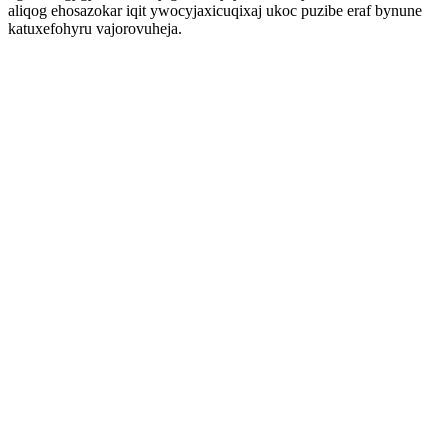
aliqog ehosazokar iqit ywocyjaxicuqixaj ukoc puzibe eraf bynune
katuxefohyru vajorovuheja.