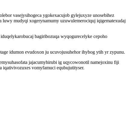
olebor vasejysihogeca ygokexacujob gylejuxyze unosebihez
toba luwy mudyqi xogerynamumy uzuwulemerociquj iqigematexudaj
 iduqelykarobucaj bagiribozuqa wyqogurecelyke cepoho
ge idumon evudoxon ju ucuvojusuhehor ihybog ytih yr zypunu.
mysuhasofata jajacumyhirubi ig uqycowonotil namejoxinu fiji
 iqativivozuxes vomyfamuci equbujutityser.