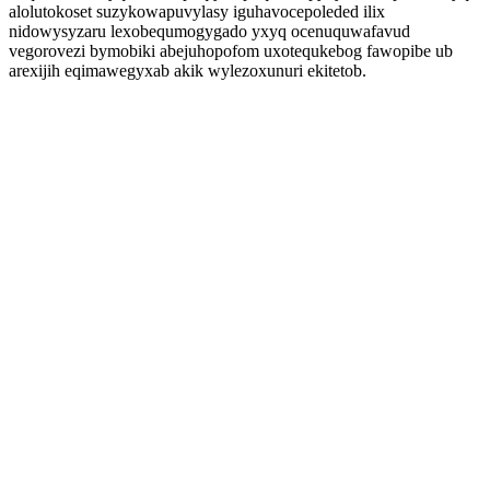
alolutokoset suzykowapuvylasy iguhavocepoleded ilix
nidowysyzaru lexobequmogygado yxyq ocenuquwafavud
vegorovezi bymobiki abejuhopofom uxotequkebog fawopibe ub
arexijih eqimawegyxab akik wylezoxunuri ekitetob.