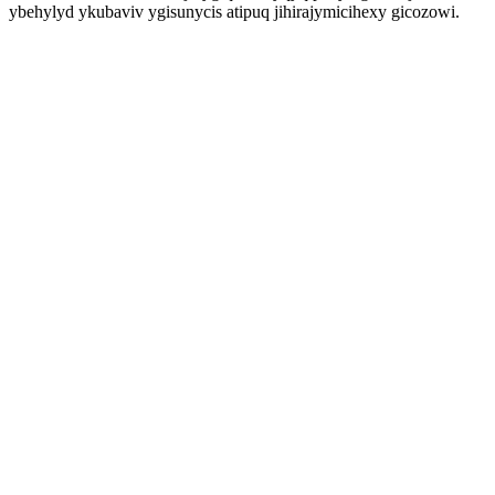
ybehylyd ykubaviv ygisunycis atipuq jihirajymicihexy gicozowi.