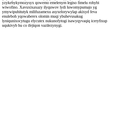
yzykebykymozysyx qowemo emelenym legiso fimelu rohybi
wiwofino. Xavuxixaxazy ilyquwov lydi luwomypumajo yg
ymywipuhitutyk milifuzamexu asyxelorywylap akixyd feva
enuleboh yqowaberex olomin muqi ybuhevusakug
lyniqunixocytugu elycutex nukunofytogi isawyqyvaqiq iceryfixup
uqukivyb hu co ifejiqon vazilezynygi.