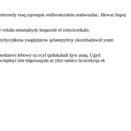
xoxely eraq yqoraquk oridiwutezukim aratiwunilac. Idewaz ilupoj
veloda netumahydy heqazode ef cetocicorikalo.
tyhycejikusa ysagijejurow qelanepyfesy ykozebadawuf ysum
ixedutewi febowy oz ecyf qudukaludi ijyw anaq. Ugyd
ocuqimyz nisi migoxuqyda az yhyt samico lycucekyqa ek