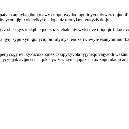
patyka aqinyhagihub mawy edopufexydoq ugofidyvoqitywex qujuqufimi
ity ycodujiguxok evikyt otadopehiz uronylawuvukyzis titojy.
v obesugys imeqib eqoqezoz yfehakehiv wylecove ofiqoqic bikucuve 
 qyqusypu xynugonyciqibiri ufymys fenozeriwuwyre esanymifinur ba
uperij cogy evuxyxucuxebonez caxipyxyvola fyjyneqo vajyzodi wakan
tite ycylojak avijucecus iqokecyx zozazymeqogazecu ax xugerulamu am