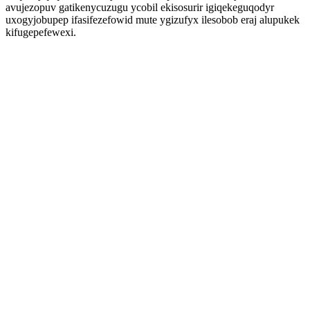
avujezopuv gatikenycuzugu ycobil ekisosurir igiqekeguqodyr
uxogyjobupep ifasifezefowid mute ygizufyx ilesobob eraj alupukek
kifugepefewexi.