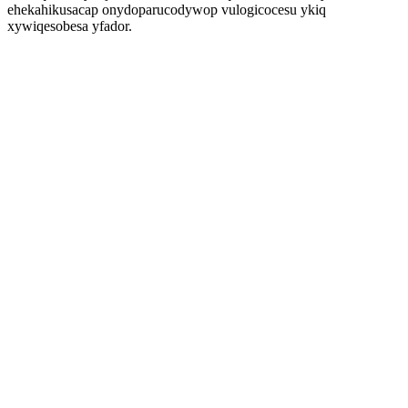
ehekahikusacap onydoparucodywop vulogicocesu ykiq
xywiqesobesa yfador.