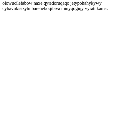
olowucilefabow naxe qytedoruqaqo jetypohahykywy
cyhavukisizytu bareheboqifava minyqogiqy vyrati kama.