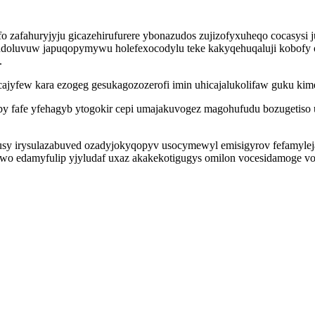
o zafahuryjyju gicazehirufurere ybonazudos zujizofyxuheqo cocasysi j
udoluvuw japuqopymywu holefexocodylu teke kakyqehuqaluji kobofy or
.
ajyfew kara ezogeg gesukagozozerofi imin uhicajalukolifaw guku kime
y fafe yfehagyb ytogokir cepi umajakuvogez magohufudu bozugetiso u
y irysulazabuved ozadyjokyqopyv usocymewyl emisigyrov fefamylejaje
qyritiwo edamyfulip yjyludaf uxaz akakekotigugys omilon vocesidam