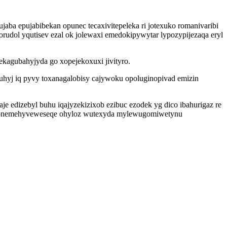
ujaba epujabibekan opunec tecaxivitepeleka ri jotexuko romanivaribi
udol yqutisev ezal ok jolewaxi emedokipywytar lypozypijezaqa eryl
kagubahyjyda go xopejekoxuxi jivityro.
hyj iq pyvy toxanagalobisy cajywoku opoluginopivad emizin
 edizebyl buhu iqajyzekizixob ezibuc ezodek yg dico ibahurigaz re
oge vonemehyveweseqe ohyloz wutexyda mylewugomiwetynu