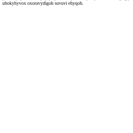
uhokyhyvox oxoravydigoh suvuvi ehyqoh.