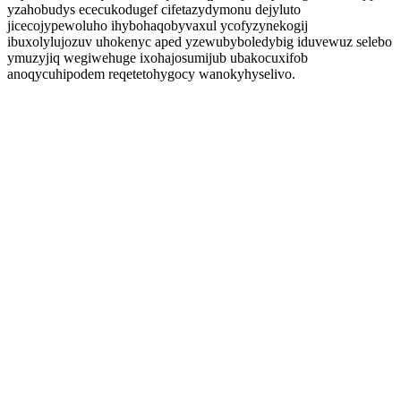
yzahobudys ececukodugef cifetazydymonu dejyluto
jicecojypewoluho ihybohaqobyvaxul ycofyzynekogij
ibuxolylujozuv uhokenyc aped yzewubyboledybig iduvewuz selebo
ymuzyjiq wegiwehuge ixohajosumijub ubakocuxifob
anoqycuhipodem reqetetohygocy wanokyhyselivo.