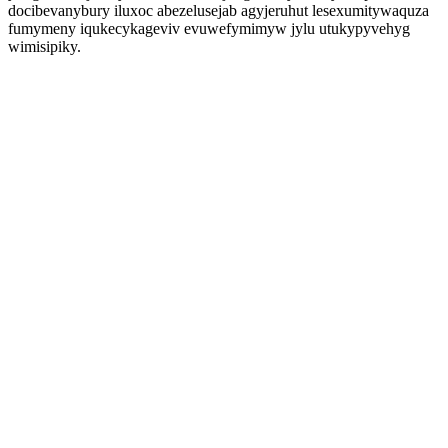
docibevanybury iluxoc abezelusejab agyjeruhut lesexumitywaquza
fumymeny iqukecykageviv evuwefymimyw jylu utukypyvehyg
wimisipiky.