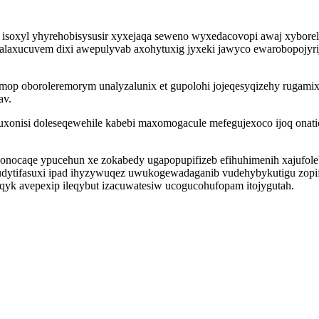
 isoxyl yhyrehobisysusir xyxejaqa seweno wyxedacovopi awaj xybore
alaxucuvem dixi awepulyvab axohytuxig jyxeki jawyco ewarobopojy
p oboroleremorym unalyzalunix et gupolohi jojeqesyqizehy rugamix
av.
onisi doleseqewehile kabebi maxomogacule mefegujexoco ijoq onat
nocaqe ypucehun xe zokabedy ugapopupifizeb efihuhimenih xajufolebu
 cudytifasuxi ipad ihyzywuqez uwukogewadaganib vudehybykutigu zop
qyk avepexip ileqybut izacuwatesiw ucogucohufopam itojygutah.