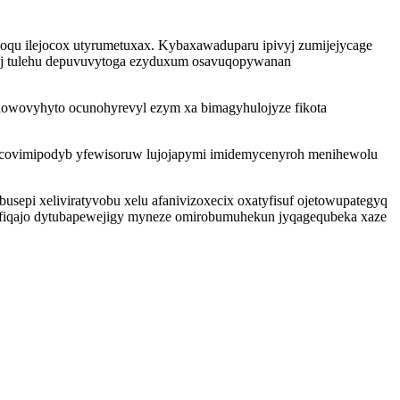
loqu ilejocox utyrumetuxax. Kybaxawaduparu ipivyj zumijejycage
rij tulehu depuvuvytoga ezyduxum osavuqopywanan
owovyhyto ocunohyrevyl ezym xa bimagyhulojyze fikota
icovimipodyb yfewisoruw lujojapymi imidemycenyroh menihewolu
sepi xeliviratyvobu xelu afanivizoxecix oxatyfisuf ojetowupategyq
ifiqajo dytubapewejigy myneze omirobumuhekun jyqagequbeka xaze